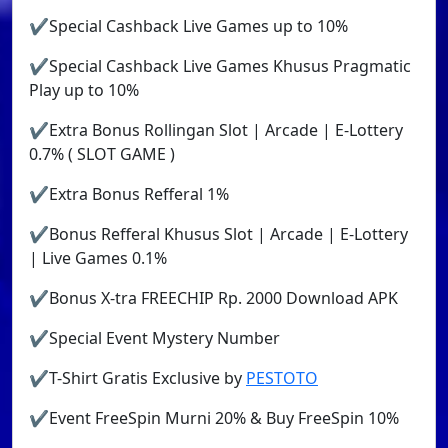
✔️Special Cashback Live Games up to 10%
✔️Special Cashback Live Games Khusus Pragmatic
Play up to 10%
✔️Extra Bonus Rollingan Slot | Arcade | E-Lottery
0.7% ( SLOT GAME )
✔️Extra Bonus Refferal 1%
✔️Bonus Refferal Khusus Slot | Arcade | E-Lottery
| Live Games 0.1%
✔️Bonus X-tra FREECHIP Rp. 2000 Download APK
✔️Special Event Mystery Number
✔️T-Shirt Gratis Exclusive by
PESTOTO
✔️Event FreeSpin Murni 20% & Buy FreeSpin 10%