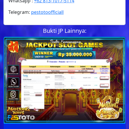
Whatsapp :
+62 813-1017-5114
Telegram:
pestotoofficiall
Bukti JP Lainnya: