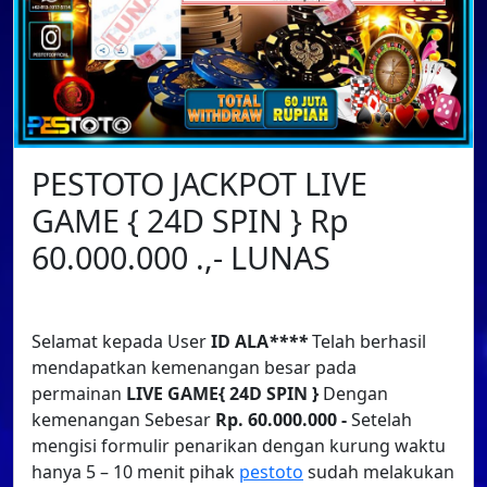
PESTOTO JACKPOT LIVE
GAME { 24D SPIN } Rp
60.000.000 .,- LUNAS
Selamat kepada User
ID ALA
****
Telah berhasil
mendapatkan kemenangan besar pada
permainan
LIVE GAME{ 24D SPIN }
Dengan
kemenangan Sebesar
Rp. 60.000.000 -
Setelah
mengisi formulir penarikan dengan kurung waktu
hanya 5 – 10 menit pihak
pestoto
sudah melakukan