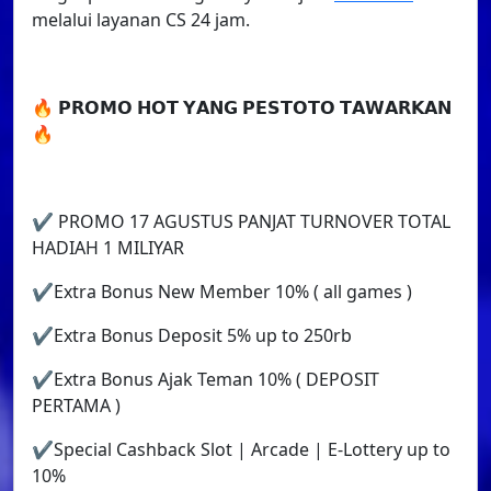
melalui layanan CS 24 jam.
🔥 𝗣𝗥𝗢𝗠𝗢 𝗛𝗢𝗧 𝗬𝗔𝗡𝗚 𝗣𝗘𝗦𝗧𝗢𝗧𝗢 𝗧𝗔𝗪𝗔𝗥𝗞𝗔𝗡
🔥
✔️ PROMO 17 AGUSTUS PANJAT TURNOVER TOTAL
HADIAH 1 MILIYAR
✔️Extra Bonus New Member 10% ( all games )
✔️Extra Bonus Deposit 5% up to 250rb
✔️Extra Bonus Ajak Teman 10% ( DEPOSIT
PERTAMA )
✔️Special Cashback Slot | Arcade | E-Lottery up to
10%