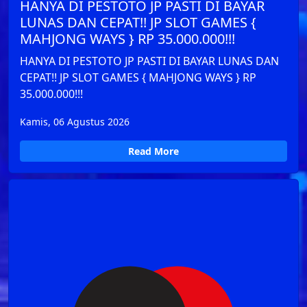
HANYA DI PESTOTO JP PASTI DI BAYAR
LUNAS DAN CEPAT!! JP SLOT GAMES {
MAHJONG WAYS } RP 35.000.000!!!
HANYA DI PESTOTO JP PASTI DI BAYAR LUNAS DAN
CEPAT!! JP SLOT GAMES { MAHJONG WAYS } RP
35.000.000!!!
Kamis, 06 Agustus 2026
Read More