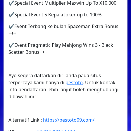
✔️Special Event Multiplier Maxwin Up To X10.000
✔️Special Event 5 Kepala Joker up to 100%
✔️Event Terbang ke bulan Spaceman Extra Bonus
+++
✔️Event Pragmatic Play Mahjong Wins 3 - Black
Scatter Bonus+++
Ayo segera daftarkan diri anda pada situs
terpercaya kami hanya di
pestoto
. Untuk kontak
info pendaftaran lebih lanjut boleh menghubungi
dibawah ini :
Alternatif Link :
https://pestoto09.com/