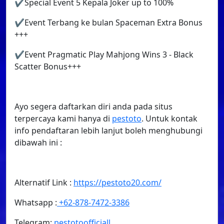
✔️Special Event 5 Kepala Joker up to 100%
✔️Event Terbang ke bulan Spaceman Extra Bonus
+++
✔️Event Pragmatic Play Mahjong Wins 3 - Black
Scatter Bonus+++
Ayo segera daftarkan diri anda pada situs
terpercaya kami hanya di
pestoto
. Untuk kontak
info pendaftaran lebih lanjut boleh menghubungi
dibawah ini :
Alternatif Link :
https://pestoto20.com/
Whatsapp :
+62-878-7472-3386
Telegram:
pestotoofficiall