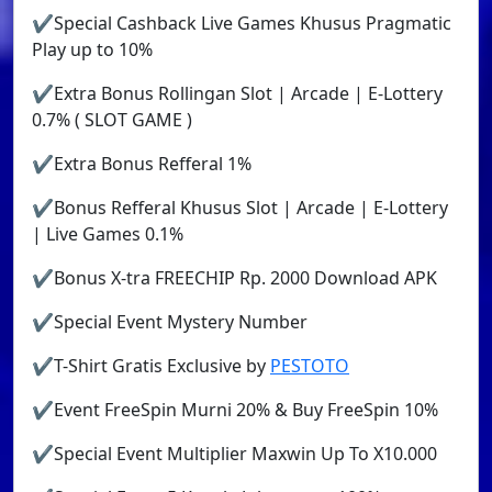
✔️Special Cashback Live Games Khusus Pragmatic
Play up to 10%
✔️Extra Bonus Rollingan Slot | Arcade | E-Lottery
0.7% ( SLOT GAME )
✔️Extra Bonus Refferal 1%
✔️Bonus Refferal Khusus Slot | Arcade | E-Lottery
| Live Games 0.1%
✔️Bonus X-tra FREECHIP Rp. 2000 Download APK
✔️Special Event Mystery Number
✔️T-Shirt Gratis Exclusive by
PESTOTO
✔️Event FreeSpin Murni 20% & Buy FreeSpin 10%
✔️Special Event Multiplier Maxwin Up To X10.000