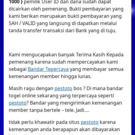
1000 }
pemilik User ID dan dana sudah dapat
dicairkan oleh pemenang. Bukti pembayaran yang
kami berikan merupakan bukti pembayaran yang
SAH / VALID yang langsung di dapatkan melalui
tanda transfer transaksi dari Bank yang di tuju.
Kami mengucapakan banyak Terima Kasih Kepada
pemenang karena sudah mempercayakan kami
sebagai
Bandar Tepercaya
yang membayar semua
kemenangan member hingga lunas.
Masih ragu dengan
pestoto
bos ? Di mana bandar
togel online sekarang yang terpercaya seperti
pestoto
? Bandar yang mengirimkan kemenangan
member tanpa bertele – tele. Jadi….
tidak perlu khawatir pada situs
pestoto
karena
kemenangan anda berapapun akan dibayarakan