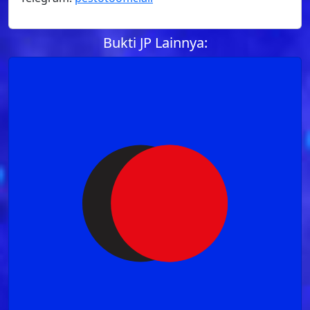
Bukti JP Lainnya: