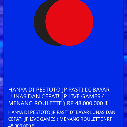
HANYA DI PESTOTO JP PASTI DI BAYAR
LUNAS DAN CEPAT!! JP LIVE GAMES {
MENANG ROULETTE } RP 48.000.000 !!!
HANYA DI PESTOTO JP PASTI DI BAYAR LUNAS DAN
CEPAT!! JP LIVE GAMES { MENANG ROULETTE } RP
48.000.000 !!!