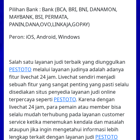
Pilihan Bank : Bank (BCA, BRI, BNI, DANAMON,
MAYBANK, BSI, PERMATA,
PANIN,DANA,OVO,LINKAJA,GOPAY)
Peron: iOS, Android, Windows
Salah satu layanan judi terbaik yang diunggulkan
PESTOTO
melalui layanan judinya adalah adanya
fitur livechat 24 jam. Livechat sendiri menjadi
sebuah fitur yang sangat penting yang pasti selalu
disediakan situs penyedia layanan judi online
terpercaya seperti
PESTOTO
. Karena dengan
livechat 24 jam, para pemain atau member bisa
selalu mudah terhubung pada layanan customer
service ketika menemukan kendala dan masalah
ataupun jika ingin mengetahui informasi lebih
lengkap terkait dengan layanan judi
PESTOTO