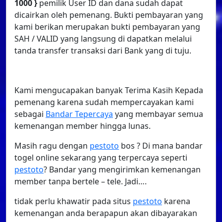
1000 }
pemilik User ID dan dana sudah dapat
dicairkan oleh pemenang. Bukti pembayaran yang
kami berikan merupakan bukti pembayaran yang
SAH / VALID yang langsung di dapatkan melalui
tanda transfer transaksi dari Bank yang di tuju.
Kami mengucapakan banyak Terima Kasih Kepada
pemenang karena sudah mempercayakan kami
sebagai
Bandar Tepercaya
yang membayar semua
kemenangan member hingga lunas.
Masih ragu dengan
pestoto
bos ? Di mana bandar
togel online sekarang yang terpercaya seperti
pestoto
? Bandar yang mengirimkan kemenangan
member tanpa bertele – tele. Jadi….
tidak perlu khawatir pada situs
pestoto
karena
kemenangan anda berapapun akan dibayarakan