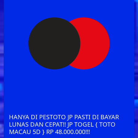
HANYA DI PESTOTO JP PASTI DI BAYAR
LUNAS DAN CEPAT!! JP TOGEL { TOTO
MACAU 5D } RP 48.000.000!!!