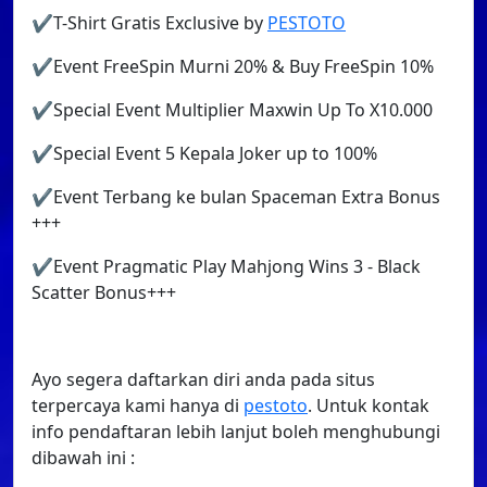
✔️T-Shirt Gratis Exclusive by
PESTOTO
✔️Event FreeSpin Murni 20% & Buy FreeSpin 10%
✔️Special Event Multiplier Maxwin Up To X10.000
✔️Special Event 5 Kepala Joker up to 100%
✔️Event Terbang ke bulan Spaceman Extra Bonus
+++
✔️Event Pragmatic Play Mahjong Wins 3 - Black
Scatter Bonus+++
Ayo segera daftarkan diri anda pada situs
terpercaya kami hanya di
pestoto
. Untuk kontak
info pendaftaran lebih lanjut boleh menghubungi
dibawah ini :