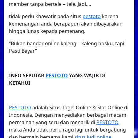
member tanpa bertele – tele. Jadi….
tidak perlu khawatir pada situs
pestoto
karena
kemenangan anda berapapun akan dibayarakan
hingga lunas kepada pemenang.
“Bukan bandar online kaleng – kaleng bosku, tapi
Pasti Bayar”
INFO SEPUTAR
PESTOTO
YANG WAJIB DI
KETAHUI
PESTOTO
adalah Situs Togel Online & Slot Online di
Indonesia. Dengan menyediakan berbagai macam
permainan yang seru dan menarik di
PESTOTO
,
maka Anda tidak perlu ragu lagi untuk bergabung
dan bermain bersama kami
situs judi online