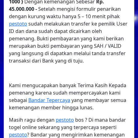
1000 }
Dengan kemenangan Sebesar
Rp.
45.000.000 -
Setelah mengisi formulir penarikan
dengan kurung waktu hanya 5 – 10 menit pihak
pestoto
sudah melakukan transfer ke pemilik User
ID dan dana sudah dapat dicairkan oleh
pemenang. Bukti pembayaran yang kami berikan
merupakan bukti pembayaran yang SAH / VALID
yang langsung di dapatkan melalui tanda transfer
transaksi dari Bank yang di tuju.
Kami mengucapakan banyak Terima Kasih Kepada
pemenang karena sudah mempercayakan kami
sebagai
Bandar Tepercaya
yang membayar semua
kemenangan member hingga lunas.
Masih ragu dengan
pestoto
bos ? Di mana bandar
togel online sekarang yang terpercaya seperti
pestoto
? Bandar yang mengirimkan kemenangan