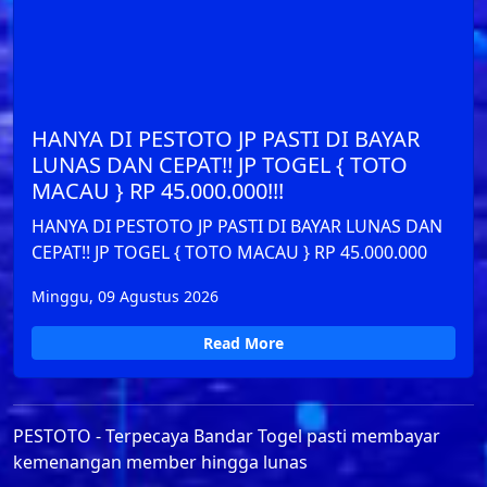
HANYA DI PESTOTO JP PASTI DI BAYAR
LUNAS DAN CEPAT!! JP TOGEL { TOTO
MACAU } RP 45.000.000!!!
HANYA DI PESTOTO JP PASTI DI BAYAR LUNAS DAN
CEPAT!! JP TOGEL { TOTO MACAU } RP 45.000.000
Minggu, 09 Agustus 2026
Read More
PESTOTO - Terpecaya Bandar Togel pasti membayar
kemenangan member hingga lunas