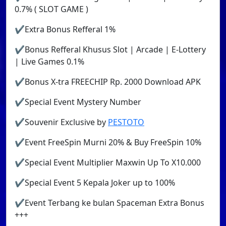
0.7% ( SLOT GAME )
✔️Extra Bonus Refferal 1%
✔️Bonus Refferal Khusus Slot | Arcade | E-Lottery
| Live Games 0.1%
✔️Bonus X-tra FREECHIP Rp. 2000 Download APK
✔️Special Event Mystery Number
✔️Souvenir Exclusive by
PESTOTO
✔️Event FreeSpin Murni 20% & Buy FreeSpin 10%
✔️Special Event Multiplier Maxwin Up To X10.000
✔️Special Event 5 Kepala Joker up to 100%
✔️Event Terbang ke bulan Spaceman Extra Bonus
+++