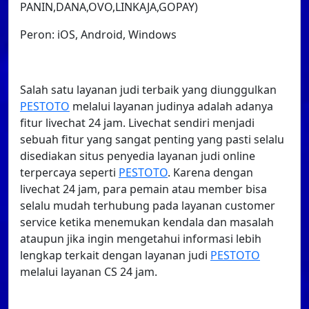
PANIN,DANA,OVO,LINKAJA,GOPAY)
Peron: iOS, Android, Windows
Salah satu layanan judi terbaik yang diunggulkan
PESTOTO
melalui layanan judinya adalah adanya
fitur livechat 24 jam. Livechat sendiri menjadi
sebuah fitur yang sangat penting yang pasti selalu
disediakan situs penyedia layanan judi online
terpercaya seperti
PESTOTO
. Karena dengan
livechat 24 jam, para pemain atau member bisa
selalu mudah terhubung pada layanan customer
service ketika menemukan kendala dan masalah
ataupun jika ingin mengetahui informasi lebih
lengkap terkait dengan layanan judi
PESTOTO
melalui layanan CS 24 jam.