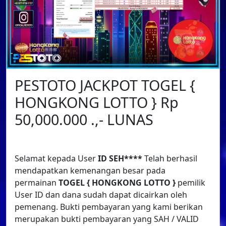
PESTOTO JACKPOT TOGEL {
HONGKONG LOTTO } Rp
50,000.000 .,- LUNAS
Selamat kepada User
ID SEH****
Telah berhasil
mendapatkan kemenangan besar pada
permainan
TOGEL
{ HONGKONG LOTTO }
pemilik
User ID dan dana sudah dapat dicairkan oleh
pemenang. Bukti pembayaran yang kami berikan
merupakan bukti pembayaran yang SAH / VALID