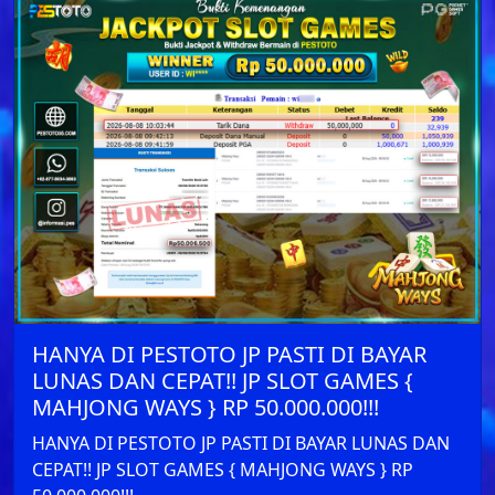
HANYA DI PESTOTO JP PASTI DI BAYAR
LUNAS DAN CEPAT!! JP SLOT GAMES {
MAHJONG WAYS } RP 50.000.000!!!
HANYA DI PESTOTO JP PASTI DI BAYAR LUNAS DAN
CEPAT!! JP SLOT GAMES { MAHJONG WAYS } RP