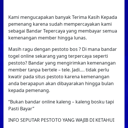
Kami mengucapakan banyak Terima Kasih Kepada
pemenang karena sudah mempercayakan kami
sebagai Bandar Tepercaya yang membayar semua
kemenangan member hingga lunas.
Masih ragu dengan pestoto bos ? Di mana bandar
togel online sekarang yang terpercaya seperti
pestoto? Bandar yang mengirimkan kemenangan
member tanpa bertele – tele. Jadi…. tidak perlu
kwatir pada situs pestoto karena kemenangan
anda berapapun akan dibayarakan hingga bulan
kepada pemenang.
“Bukan bandar online kaleng – kaleng bosku tapi
Pasti Bayar”
INFO SEPUTAR PESTOTO YANG WAJIB DI KETAHUI