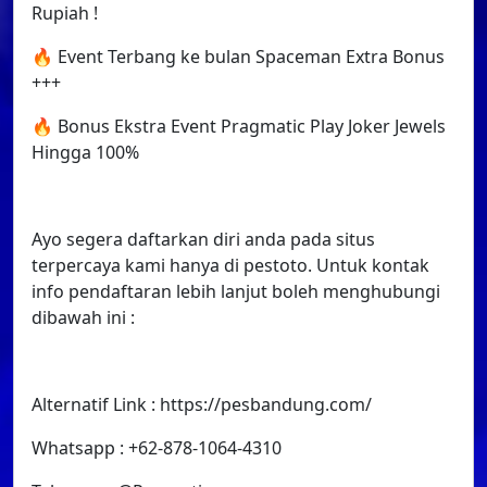
Rupiah !
🔥 Event Terbang ke bulan Spaceman Extra Bonus
+++
🔥 Bonus Ekstra Event Pragmatic Play Joker Jewels
Hingga 100%
Ayo segera daftarkan diri anda pada situs
terpercaya kami hanya di pestoto. Untuk kontak
info pendaftaran lebih lanjut boleh menghubungi
dibawah ini :
Alternatif Link : https://pesbandung.com/
Whatsapp : +62-878-1064-4310