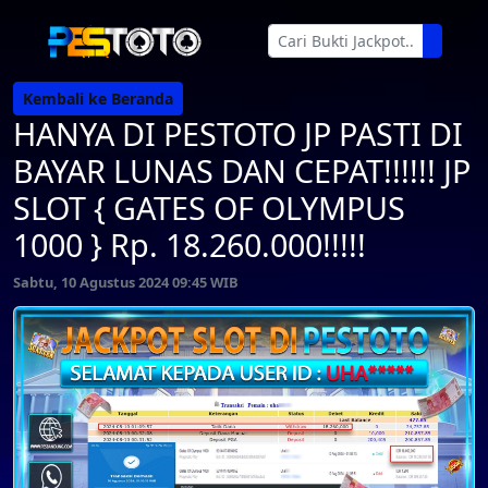
Kembali ke Beranda
HANYA DI PESTOTO JP PASTI DI
BAYAR LUNAS DAN CEPAT!!!!!! JP
SLOT { GATES OF OLYMPUS
1000 } Rp. 18.260.000!!!!!
Sabtu, 10 Agustus 2024 09:45 WIB