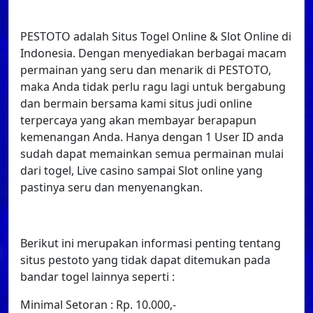
PESTOTO adalah Situs Togel Online & Slot Online di
Indonesia. Dengan menyediakan berbagai macam
permainan yang seru dan menarik di PESTOTO,
maka Anda tidak perlu ragu lagi untuk bergabung
dan bermain bersama kami situs judi online
terpercaya yang akan membayar berapapun
kemenangan Anda. Hanya dengan 1 User ID anda
sudah dapat memainkan semua permainan mulai
dari togel, Live casino sampai Slot online yang
pastinya seru dan menyenangkan.
Berikut ini merupakan informasi penting tentang
situs pestoto yang tidak dapat ditemukan pada
bandar togel lainnya seperti :
Minimal Setoran : Rp. 10.000,-