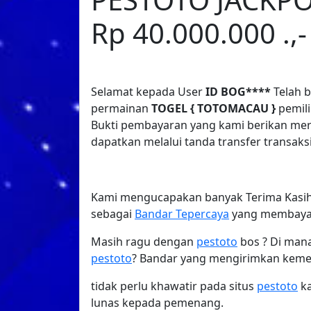
Rp 40.000.000 .,
Selamat kepada User
ID BOG****
Telah 
permainan
TOGEL { TOTOMACAU }
pemili
Bukti pembayaran yang kami berikan mer
dapatkan melalui tanda transfer transaksi
Kami mengucapakan banyak Terima Kasi
sebagai
Bandar Tepercaya
yang membayar
Masih ragu dengan
pestoto
bos ? Di mana
pestoto
? Bandar yang mengirimkan kemen
tidak perlu khawatir pada situs
pestoto
ka
lunas kepada pemenang.