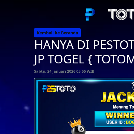
Kembali ke Beranda
HANYA DI PESTOT
JP TOGEL { TOTOM
Sabtu, 24 Januari 2026 05:55 WIB