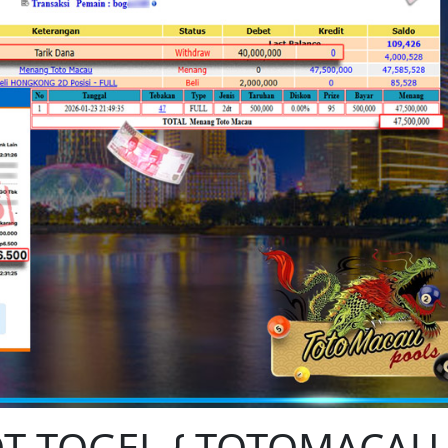
T TOGEL { TOTOMACAU 