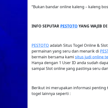
“Bukan bandar online kaleng – kaleng bosk
INFO SEPUTAR
PESTOTO
YANG WAJIB DI
PESTOTO
adalah Situs Togel Online & Sl
permainan yang seru dan menarik di
PES
bermain bersama kami
situs judi online 
Hanya dengan 1 User ID anda sudah dapa
sampai Slot online yang pastinya seru d
Berikut ini merupakan informasi penting 
togel lainnya seperti :