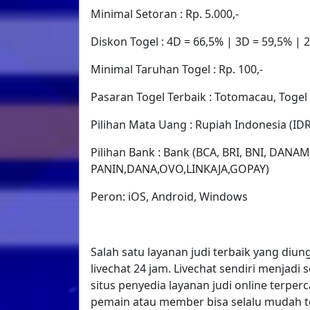
Minimal Setoran : Rp. 5.000,-
Diskon Togel : 4D = 66,5% | 3D = 59,5% | 
Minimal Taruhan Togel : Rp. 100,-
Pasaran Togel Terbaik : Totomacau, Toge
Pilihan Mata Uang : Rupiah Indonesia (IDR
Pilihan Bank : Bank (BCA, BRI, BNI, DAN
PANIN,DANA,OVO,LINKAJA,GOPAY)
Peron: iOS, Android, Windows
Salah satu layanan judi terbaik yang diu
livechat 24 jam. Livechat sendiri menjadi 
situs penyedia layanan judi online terper
pemain atau member bisa selalu mudah 