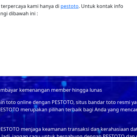
s terpercaya kami hanya di
pestoto
. Untuk kontak info
gi dibawah ini :
membayar kemenangan member hingga lunas
oto online dengan PESTOTO, situs bandar toto resmi yan
 PESTOTO merupakan pilihan terbaik bagi Anda yang menca
mi, PESTOTO menjaga keamanan transaksi dan kerahasiaan da
. Jadi, jangan ragu untuk bergabung dengan PESTOTO dan r