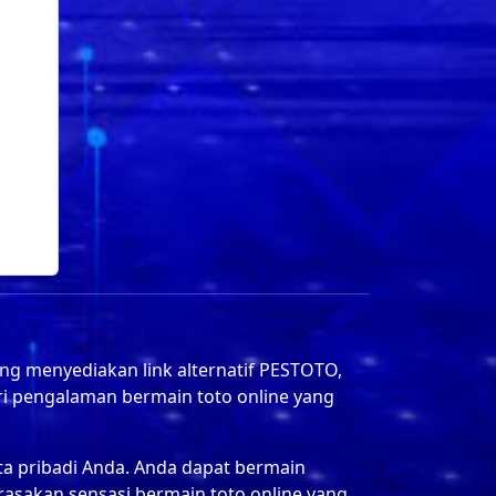
g menyediakan link alternatif PESTOTO,
ri pengalaman bermain toto online yang
ta pribadi Anda. Anda dapat bermain
asakan sensasi bermain toto online yang