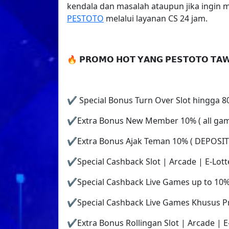
kendala dan masalah ataupun jika ingin m
PESTOTO
melalui layanan CS 24 jam.
🔥 𝗣𝗥𝗢𝗠𝗢 𝗛𝗢𝗧 𝗬𝗔𝗡𝗚 𝗣𝗘𝗦𝗧𝗢𝗧𝗢 𝗧𝗔
✔️ Special Bonus Turn Over Slot hingga 8
✔️Extra Bonus New Member 10% ( all gam
✔️Extra Bonus Ajak Teman 10% ( DEPOSI
✔️Special Cashback Slot | Arcade | E-Lott
✔️Special Cashback Live Games up to 10
✔️Special Cashback Live Games Khusus P
✔️Extra Bonus Rollingan Slot | Arcade | E