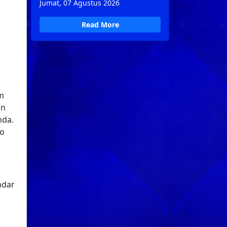
Jumat, 07 Agustus 2026
Read More
m
an
da.
no
ndar