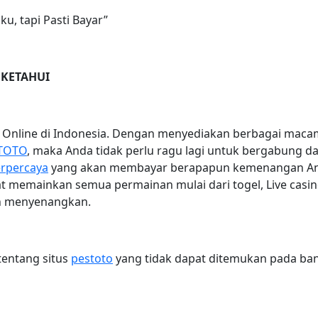
u, tapi Pasti Bayar”
 KETAHUI
ot Online di Indonesia. Dengan menyediakan berbagai maca
TOTO
, maka Anda tidak perlu ragu lagi untuk bergabung d
terpercaya
yang akan membayar berapapun kemenangan An
t memainkan semua permainan mulai dari togel, Live casi
an menyenangkan.
tentang situs
pestoto
yang tidak dapat ditemukan pada ba