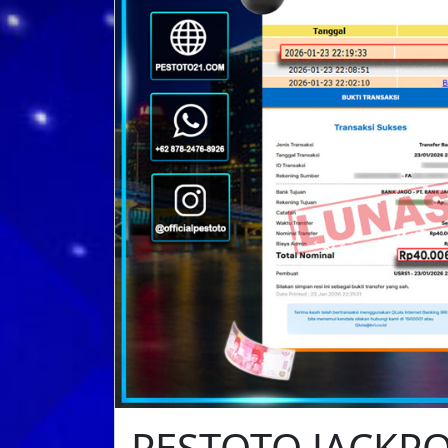
PESTOTO JACKPO