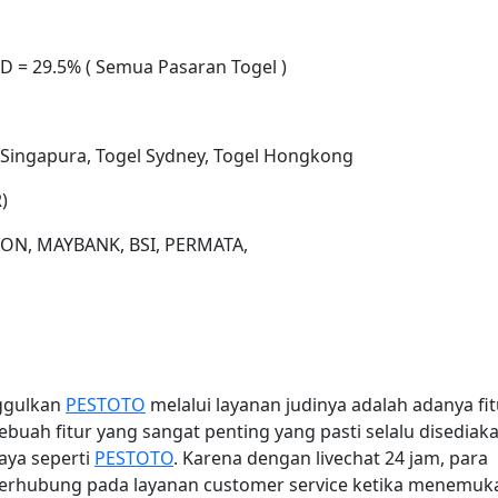
2D = 29.5% ( Semua Pasaran Togel )
l Singapura, Togel Sydney, Togel Hongkong
)
AMON, MAYBANK, BSI, PERMATA,
nggulkan
PESTOTO
melalui layanan judinya adalah adanya fit
sebuah fitur yang sangat penting yang pasti selalu disediak
caya seperti
PESTOTO
. Karena dengan livechat 24 jam, para
terhubung pada layanan customer service ketika menemuk