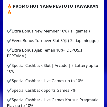
🔥 𝗣𝗥𝗢𝗠𝗢 𝗛𝗢𝗧 𝗬𝗔𝗡𝗚 𝗣𝗘𝗦𝗧𝗢𝗧𝗢 𝗧𝗔𝗪𝗔𝗥𝗞𝗔𝗡
🔥
✔️Extra Bonus New Member 10% ( all games )
✔️Event Bonus Turnover Slot 80jt ( Setiap minggu )
✔️Extra Bonus Ajak Teman 10% ( DEPOSIT
PERTAMA )
✔️Special Cashback Slot | Arcade | E-Lottery up to
10%
✔️Special Cashback Live Games up to 10%
✔️Special Cashback Sports Games 7%
✔️Special Cashback Live Games Khusus Pragmatic
Play up to 10%