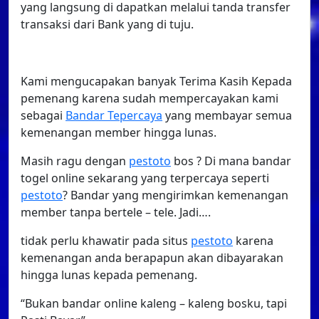
yang langsung di dapatkan melalui tanda transfer
transaksi dari Bank yang di tuju.
Kami mengucapakan banyak Terima Kasih Kepada
pemenang karena sudah mempercayakan kami
sebagai
Bandar Tepercaya
yang membayar semua
kemenangan member hingga lunas.
Masih ragu dengan
pestoto
bos ? Di mana bandar
togel online sekarang yang terpercaya seperti
pestoto
? Bandar yang mengirimkan kemenangan
member tanpa bertele – tele. Jadi….
tidak perlu khawatir pada situs
pestoto
karena
kemenangan anda berapapun akan dibayarakan
hingga lunas kepada pemenang.
“Bukan bandar online kaleng – kaleng bosku, tapi