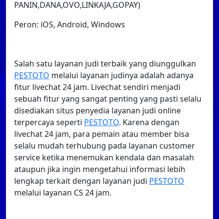
PANIN,DANA,OVO,LINKAJA,GOPAY)
Peron: iOS, Android, Windows
Salah satu layanan judi terbaik yang diunggulkan
PESTOTO
melalui layanan judinya adalah adanya
fitur livechat 24 jam. Livechat sendiri menjadi
sebuah fitur yang sangat penting yang pasti selalu
disediakan situs penyedia layanan judi online
terpercaya seperti
PESTOTO
. Karena dengan
livechat 24 jam, para pemain atau member bisa
selalu mudah terhubung pada layanan customer
service ketika menemukan kendala dan masalah
ataupun jika ingin mengetahui informasi lebih
lengkap terkait dengan layanan judi
PESTOTO
melalui layanan CS 24 jam.