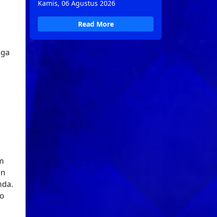
Kamis, 06 Agustus 2026
Read More
gga
m
an
da.
no