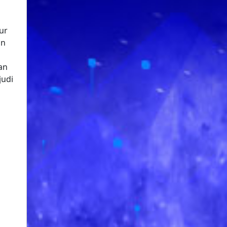
ur
an
an
judi