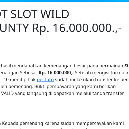
T SLOT WILD
Y Rp. 16.000.000.,-
erhasil mendapatkan kemenangan besar pada permainan
SL
enangan Sebesar
Rp. 16.000.000,-
Setelah mengisi formulir
– 10 menit pihak
pestoto
sudah melakukan transfer ke pem
 oleh pemenang. Bukti pembayaran yang kami berikan
VALID yang langsung di dapatkan melalui tanda transfer
h Kepada pemenang karena sudah mempercayakan kami