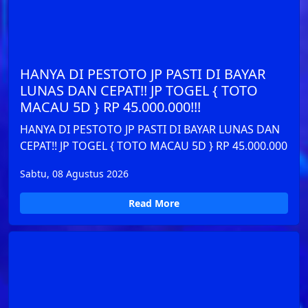
HANYA DI PESTOTO JP PASTI DI BAYAR
LUNAS DAN CEPAT!! JP TOGEL { TOTO
MACAU 5D } RP 45.000.000!!!
HANYA DI PESTOTO JP PASTI DI BAYAR LUNAS DAN
CEPAT!! JP TOGEL { TOTO MACAU 5D } RP 45.000.000
Sabtu, 08 Agustus 2026
Read More