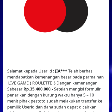
Selamat kepada User id :
JIA***
Telah berhasil
mendapatkan kemenangan besar pada permainan
LIVE GAME { ROULETTE } Dengan kemenangan
Sebesar
Rp.35.400.000,-
Setelah mengisi formulir
penarikan dengan kurung waktu hanya 5 – 10
menit pihak pestoto sudah melakukan transfer ke
pemilik Userid dan dana sudah dapat dicairkan