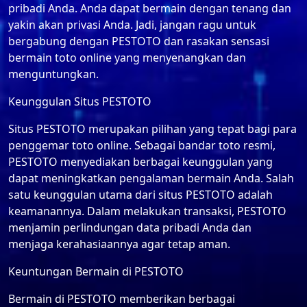
pribadi Anda. Anda dapat bermain dengan tenang dan
yakin akan privasi Anda. Jadi, jangan ragu untuk
bergabung dengan PESTOTO dan rasakan sensasi
bermain toto online yang menyenangkan dan
menguntungkan.
Keunggulan Situs PESTOTO
Situs PESTOTO merupakan pilihan yang tepat bagi para
penggemar toto online. Sebagai bandar toto resmi,
PESTOTO menyediakan berbagai keunggulan yang
dapat meningkatkan pengalaman bermain Anda. Salah
satu keunggulan utama dari situs PESTOTO adalah
keamanannya. Dalam melakukan transaksi, PESTOTO
menjamin perlindungan data pribadi Anda dan
menjaga kerahasiaannya agar tetap aman.
Keuntungan Bermain di PESTOTO
Bermain di PESTOTO memberikan berbagai