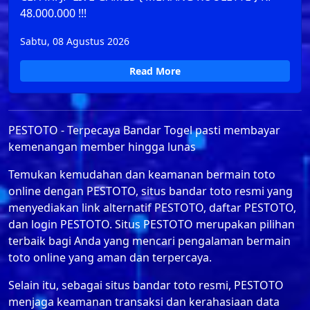
48.000.000 !!!
Sabtu, 08 Agustus 2026
Read More
PESTOTO - Terpecaya Bandar Togel pasti membayar
kemenangan member hingga lunas
Temukan kemudahan dan keamanan bermain toto
online dengan PESTOTO, situs bandar toto resmi yang
menyediakan link alternatif PESTOTO, daftar PESTOTO,
dan login PESTOTO. Situs PESTOTO merupakan pilihan
terbaik bagi Anda yang mencari pengalaman bermain
toto online yang aman dan terpercaya.
Selain itu, sebagai situs bandar toto resmi, PESTOTO
menjaga keamanan transaksi dan kerahasiaan data